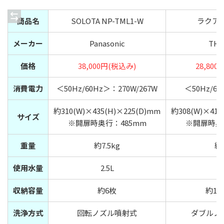
商品名
SOLOTA NP-TML1-W
ラクアmi
メーカー
Panasonic
TH
価格
38,000円(税込み)
28,80
消費電力
＜50Hz/60Hz＞：270W/267W
＜50Hz/6
約310(W)×435(H)×225(D)mm
約308(W)×415
サイズ
※開扉時奥行：485mm
※開扉時奥
重量
約7.5kg
約
使用水量
2.5L
3
収納容量
約6枚
約11
洗浄方式
回転ノズル噴射式
ダブルノ