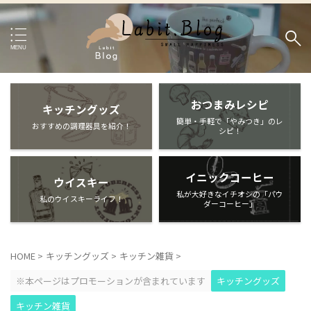
おつまみレシピ
キッチングッズ
簡単・手軽で「やみつき」のレ
おすすめの調理器具を紹介！
シピ！
イニックコーヒー
ウイスキー
私が大好きなイチオシの「パウ
私のウイスキーライフ！
ダーコーヒー」
HOME
>
キッチングッズ
>
キッチン雑貨
>
※本ページはプロモーションが含まれています
キッチングッズ
キッチン雑貨