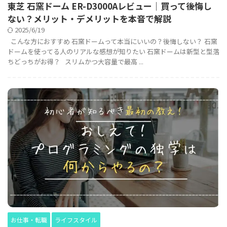
東芝 石窯ドーム ER-D3000Aレビュー｜買って後悔し
ない？メリット・デメリットを本音で解説
2025/6/19
こんな方におすすめ 石窯ドームって本当にいいの？後悔しない？ 石窯
ドームを使ってる人のリアルな感想が知りたい 石窯ドームは新型と型落
ちどっちがお得？ スリムかつ大容量で最高 ...
お仕事・転職
ライフスタイル