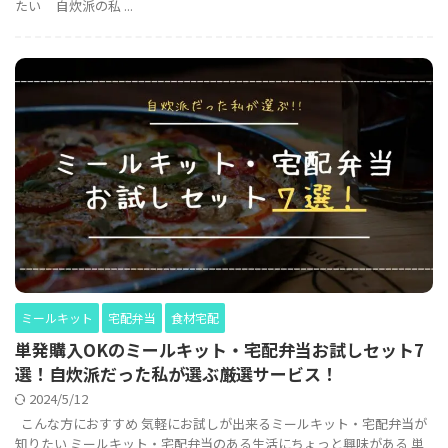
たい 自炊派の私 ...
ミールキット
宅配弁当
食材宅配
単発購入OKのミールキット・宅配弁当お試しセット7
選！自炊派だった私が選ぶ厳選サービス！
2024/5/12
こんな方におすすめ 気軽にお試しが出来るミールキット・宅配弁当が
知りたい ミールキット・宅配弁当のある生活にちょっと興味がある 単