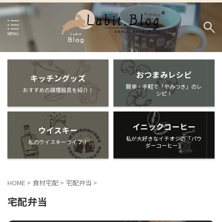
おつまみレシピ
キッチングッズ
簡単・手軽で「やみつき」のレ
おすすめの調理器具を紹介！
シピ！
イニックコーヒー
ウイスキー
私が大好きなイチオシの「パウ
私のウイスキーライフ！
ダーコーヒー」
HOME
>
食材宅配
>
宅配弁当
>
宅配弁当