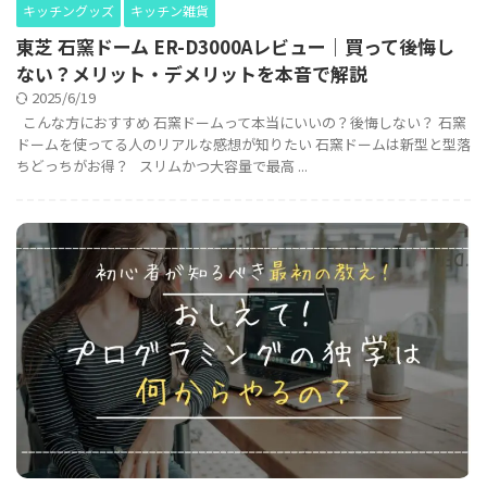
キッチングッズ
キッチン雑貨
東芝 石窯ドーム ER-D3000Aレビュー｜買って後悔し
ない？メリット・デメリットを本音で解説
2025/6/19
こんな方におすすめ 石窯ドームって本当にいいの？後悔しない？ 石窯
ドームを使ってる人のリアルな感想が知りたい 石窯ドームは新型と型落
ちどっちがお得？ スリムかつ大容量で最高 ...