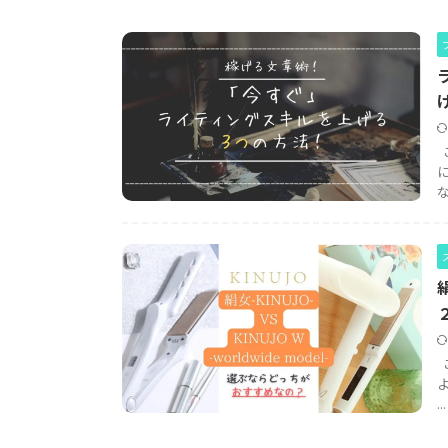
な
...