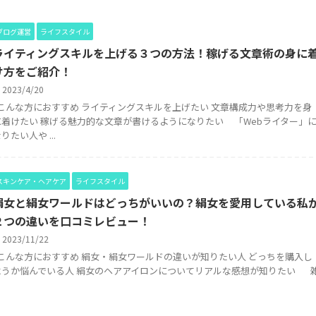
ブログ運営
ライフスタイル
ライティングスキルを上げる３つの方法！稼げる文章術の身に
け方をご紹介！
2023/4/20
こんな方におすすめ ライティングスキルを上げたい 文章構成力や思考力を身
に着けたい 稼げる魅力的な文章が書けるようになりたい 「Webライター」
りたい人や ...
スキンケア・ヘアケア
ライフスタイル
絹女と絹女ワールドはどっちがいいの？絹女を愛用している私
２つの違いを口コミレビュー！
2023/11/22
こんな方におすすめ 絹女・絹女ワールドの違いが知りたい人 どっちを購入し
ようか悩んでいる人 絹女のヘアアイロンについてリアルな感想が知りたい 