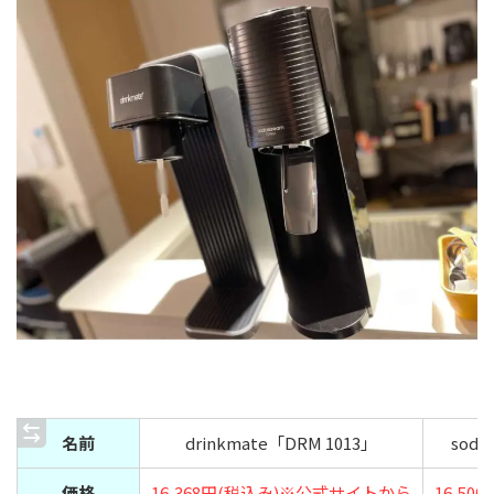
名前
drinkmate「DRM 1013」
soda
価格
16,368円(税込み)※公式サイトから
16,5