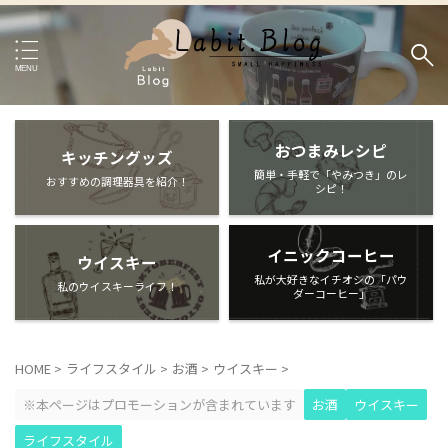
おつまみレシピ
キッチングッズ
簡単・手軽で「やみつき」のレ
おすすめの調理器具を紹介！
シピ！
イニックコーヒー
ウイスキー
私が大好きなイチオシの「パウ
私のウイスキーライフ！
ダーコーヒー」
HOME
>
ライフスタイル
>
お酒
>
ウイスキー
>
※本ページはプロモーションが含まれています
お酒
ウイスキー
ライフスタイル