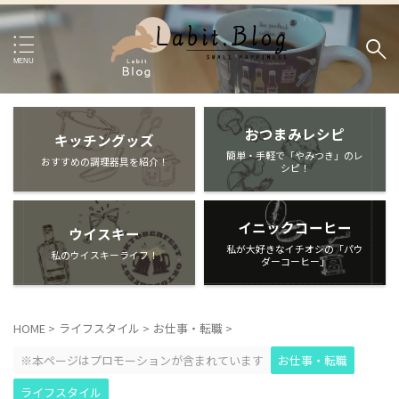
おつまみレシピ
キッチングッズ
簡単・手軽で「やみつき」のレ
おすすめの調理器具を紹介！
シピ！
イニックコーヒー
ウイスキー
私が大好きなイチオシの「パウ
私のウイスキーライフ！
ダーコーヒー」
HOME
>
ライフスタイル
>
お仕事・転職
>
※本ページはプロモーションが含まれています
お仕事・転職
ライフスタイル