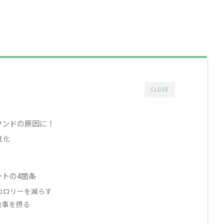
CLOSE
ウンドの原因に！
性化
トの4箇条
カロリーを減らす
食事を摂る