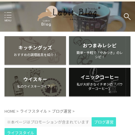
おつまみレシピ
キッチングッズ
簡単・手軽で「やみつき」のレ
おすすめの調理器具を紹介！
シピ！
イニックコーヒー
ウイスキー
私が大好きなイチオシの「パウ
私のウイスキーライフ！
ダーコーヒー」
HOME
>
ライフスタイル
>
ブログ運営
>
※本ページはプロモーションが含まれています
ブログ運営
ライフスタイル